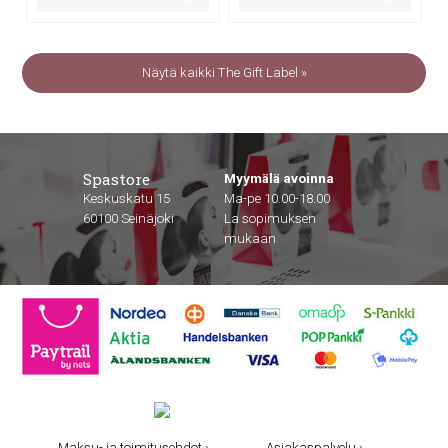
Näytä kaikki The Gift Label »
Spastore
Myymälä avoinna
Keskuskatu 15
Ma-pe 10.00-18.00
60100 Seinäjoki
La sopimuksen
mukaan
Maksu- ja toimitusehdot ›
Asiakaspalvelu ›