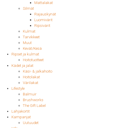
Mattalakat
Silmät
Rajauskynät
Luomivärit
Ripsivärit
Kulmat
Tarvikkeet
Muut
Kevät/Kesä
Ripset ja kulmat
Hoitotuotteet
Kädet ja jalat
Käsi- & jalkahoito
Hoitolakat
Värilakat
Lifestyle
Balmuir
Brushworks
The Gift Label
Lahjakortit
Kampanjat
Uutuudet