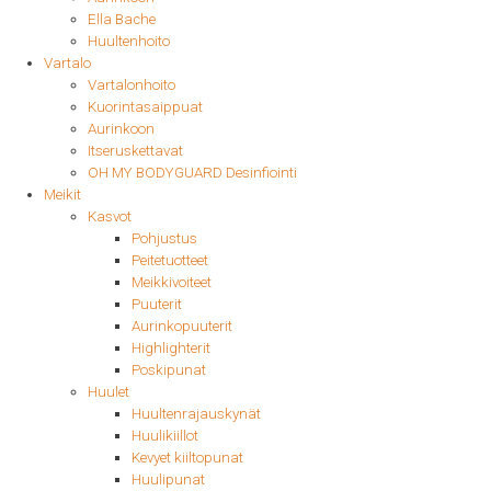
Ella Bache
Huultenhoito
Vartalo
Vartalonhoito
Kuorintasaippuat
Aurinkoon
Itseruskettavat
OH MY BODYGUARD Desinfiointi
Meikit
Kasvot
Pohjustus
Peitetuotteet
Meikkivoiteet
Puuterit
Aurinkopuuterit
Highlighterit
Poskipunat
Huulet
Huultenrajauskynät
Huulikiillot
Kevyet kiiltopunat
Huulipunat