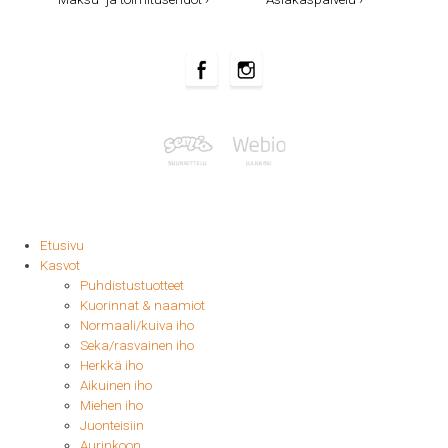
Etusivu
Kasvot
Puhdistustuotteet
Kuorinnat & naamiot
Normaali/kuiva iho
Seka/rasvainen iho
Herkkä iho
Aikuinen iho
Miehen iho
Juonteisiin
Aurinkoon