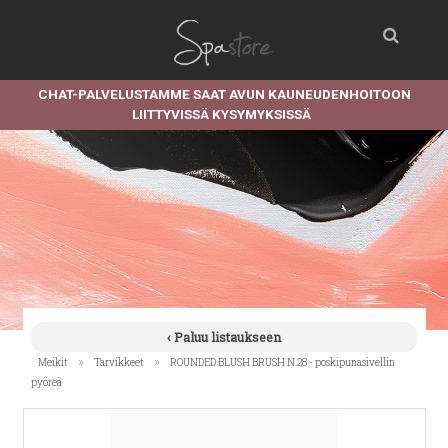
CHAT-PALVELUSTAMME SAAT AVUN KAUNEUDENHOITOON
LIITTYVISSÄ KYSYMYKSISSÄ
‹ Paluu listaukseen
»
»
Meikit
Tarvikkeet
ROUNDED BLUSH BRUSH N.28 - poskipunasivellin
pyöreä