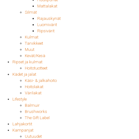
Mattalakat
Silmät
Rajauskynät
Luomivärit
Ripsivärit
Kulmat
Tarvikkeet
Muut
Kevät/Kesä
Ripset ja kulmat
Hoitotuotteet
Kädet ja jalat
Käsi- & jalkahoito
Hoitolakat
Värilakat
Lifestyle
Balmuir
Brushworks
The Gift Label
Lahjakortit
Kampanjat
Uutuudet