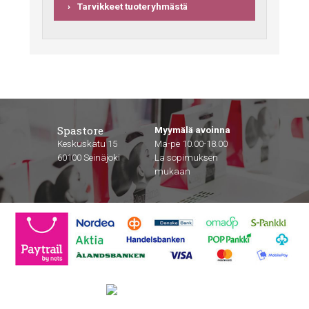
Tarvikkeet tuoteryhmästä
Spastore
Myymälä avoinna
Keskuskatu 15
Ma-pe 10.00-18.00
60100 Seinäjoki
La sopimuksen
mukaan