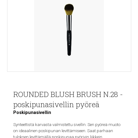
ROUNDED BLUSH BRUSH N.28 -
poskipunasivellin pyöreä
Poskipunasivellin
Synteettistä karvasta valmistettu sivellin. Sen pyöreä muoto
on ideaalinen poskipunan levittämiseen. Saat parhaan
tuloksen levittämällä poskipunaa pyörivin liikkein.