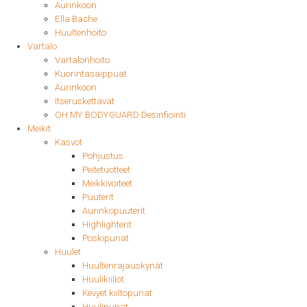
Aurinkoon
Ella Bache
Huultenhoito
Vartalo
Vartalonhoito
Kuorintasaippuat
Aurinkoon
Itseruskettavat
OH MY BODYGUARD Desinfiointi
Meikit
Kasvot
Pohjustus
Peitetuotteet
Meikkivoiteet
Puuterit
Aurinkopuuterit
Highlighterit
Poskipunat
Huulet
Huultenrajauskynät
Huulikiillot
Kevyet kiiltopunat
Huulipunat