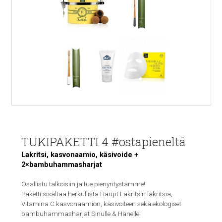
TUKIPAKETTI 4 #ostapieneltä
Lakritsi, kasvonaamio, käsivoide +
2×bambuhammasharjat
Osallistu talkoisiin ja tue pienyritystämme!
Paketti sisältää herkullista Haupt Lakritsin lakritsia,
Vitamina C kasvonaamion, käsivoiteen sekä ekologiset
bambuhammasharjat Sinulle & Hänelle!