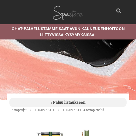
CHAT-PALVELUSTAMME SAAT AVUN KAUNEUDENHOITOON
LIITTYVISSÄ KYSYMYKSISSÄ
‹ Paluu listaukseen
»
»
Kampanjat
TUKIPAKETIT
TUKIPAKETTI 4 #ostapieneltä