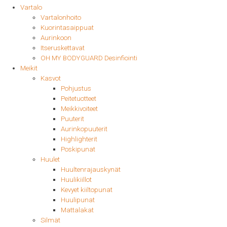
Vartalo
Vartalonhoito
Kuorintasaippuat
Aurinkoon
Itseruskettavat
OH MY BODYGUARD Desinfiointi
Meikit
Kasvot
Pohjustus
Peitetuotteet
Meikkivoiteet
Puuterit
Aurinkopuuterit
Highlighterit
Poskipunat
Huulet
Huultenrajauskynät
Huulikiillot
Kevyet kiiltopunat
Huulipunat
Mattalakat
Silmät