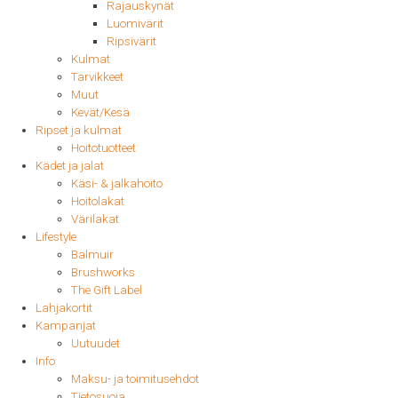
Rajauskynät
Luomivärit
Ripsivärit
Kulmat
Tarvikkeet
Muut
Kevät/Kesä
Ripset ja kulmat
Hoitotuotteet
Kädet ja jalat
Käsi- & jalkahoito
Hoitolakat
Värilakat
Lifestyle
Balmuir
Brushworks
The Gift Label
Lahjakortit
Kampanjat
Uutuudet
Info
Maksu- ja toimitusehdot
Tietosuoja