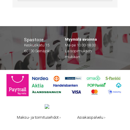
Spastore
Myymälä avoinna
Keskuskatu 15
Ma-pe 10.00-18.00
60100 Seinäjoki
La sopimuksen
mukaan
Maksu- ja toimitusehdot ›
Asiakaspalvelu ›