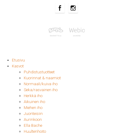
Etusivu
Kasvot
Puhdistustuotteet
Kuorinnat & naamiot
Normaali/kuiva iho
Seka/rasvainen iho
Herkkä iho
Aikuinen iho
Miehen iho
Juonteisiin
Aurinkoon
Ella Bache
Huultenhoito