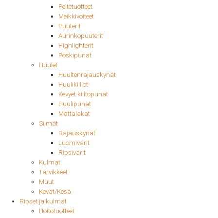
Peitetuotteet
Meikkivoiteet
Puuterit
Aurinkopuuterit
Highlighterit
Poskipunat
Huulet
Huultenrajauskynät
Huulikiillot
Kevyet kiiltopunat
Huulipunat
Mattalakat
Silmät
Rajauskynät
Luomivärit
Ripsivärit
Kulmat
Tarvikkeet
Muut
Kevät/Kesä
Ripset ja kulmat
Hoitotuotteet