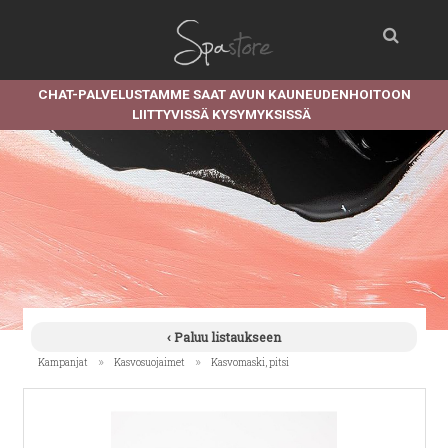
CHAT-PALVELUSTAMME SAAT AVUN KAUNEUDENHOITOON
LIITTYVISSÄ KYSYMYKSISSÄ
‹ Paluu listaukseen
»
»
Kampanjat
Kasvosuojaimet
Kasvomaski, pitsi