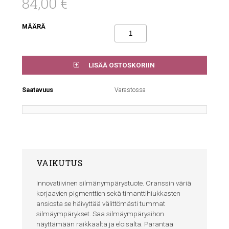
84,00 €
MÄÄRÄ
LISÄÄ OSTOSKORIIN
Saatavuus
Varastossa
VAIKUTUS
Innovatiivinen silmänympärystuote. Oranssin väriä
korjaavien pigmenttien sekä timanttihiukkasten
ansiosta se häivyttää välittömästi tummat
silmäympärykset. Saa silmäympärysihon
näyttämään raikkaalta ja eloisalta. Parantaa