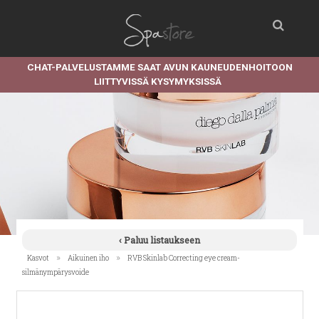
CHAT-PALVELUSTAMME SAAT AVUN KAUNEUDENHOITOON
LIITTYVISSÄ KYSYMYKSISSÄ
‹ Paluu listaukseen
»
»
Kasvot
Aikuinen iho
RVB Skinlab Correcting eye cream-
silmänympärysvoide