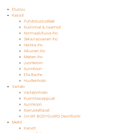
Etusivu
Kasvot
Puhdistustuotteet
Kuorinnat & naamiot
Normaali/kuiva iho
Seka/rasvainen iho
Herkkä iho
Aikuinen iho
Miehen iho
Juonteisiin
Aurinkoon
Ella Bache
Huultenhoito
Vartalo
Vartalonhoito
Kuorintasaippuat
Aurinkoon
Itseruskettavat
OH MY BODYGUARD Desinfiointi
Meikit
Kasvot