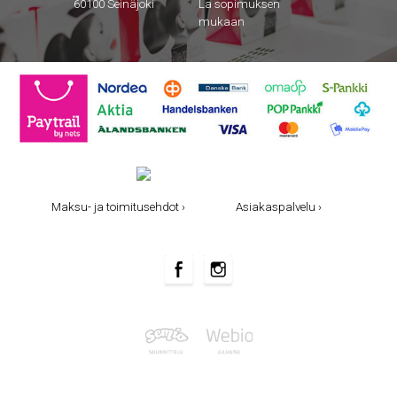
60100 Seinäjoki
La sopimuksen
mukaan
Maksu- ja toimitusehdot ›
Asiakaspalvelu ›