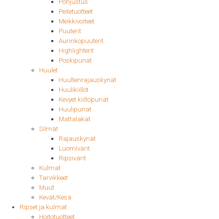
Pohjustus
Peitetuotteet
Meikkivoiteet
Puuterit
Aurinkopuuterit
Highlighterit
Poskipunat
Huulet
Huultenrajauskynät
Huulikiillot
Kevyet kiiltopunat
Huulipunat
Mattalakat
Silmät
Rajauskynät
Luomivärit
Ripsivärit
Kulmat
Tarvikkeet
Muut
Kevät/Kesä
Ripset ja kulmat
Hoitotuotteet