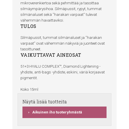
mikroverenkiertoa sekä pehmittää ja tasoittaa
silmäympärysihoa. Silmäpussit, rypyt, tummat
silmänaluset sekä ”harakan varpaat” tulevat
vähemmän havaittaviksi.
TULOS
Silmäpussit, tummat silmänaluset ja ”harakan
varpaat” ovat vähemmän näkyviä ja juonteet ovat
tasoittuneet.
VAIKUTTAVAT AINEOSAT
51+3 HYALU COMPLEX™, Diamond Lightening -
yhdiste, anti-bags -yhdiste, eskiini, väriä korjaavat
pigmentit.
Koko 15ml
Näytä lisää tuotteita
Aikuinen iho tuoteryhmästä