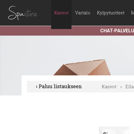
Kasvot
Vartalo
Kylpytuotteet
M
CHAT-PALVEL
‹ Paluu listaukseen
Kasvot
»
Ell