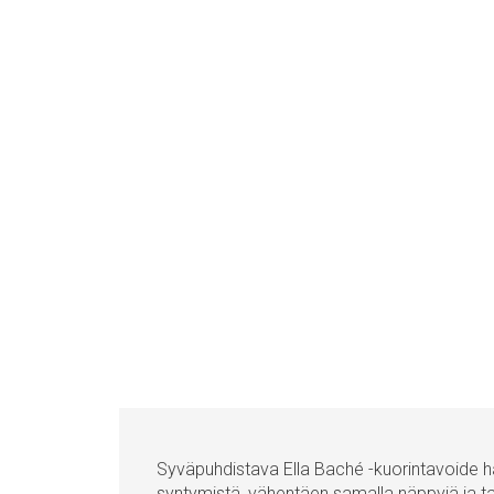
Syväpuhdistava Ella Baché -kuorintavoide h
syntymistä, vähentäen samalla näppyjä ja tal