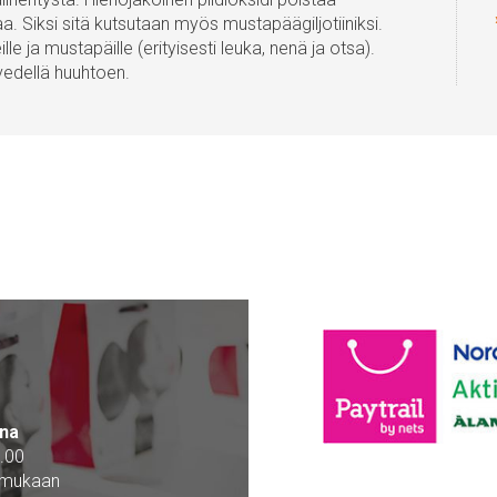
aa. Siksi sitä kutsutaan myös mustapäägiljotiiniksi.
le ja mustapäille (erityisesti leuka, nenä ja otsa).
 vedellä huuhtoen.
na
.00
 mukaan