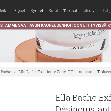
eikit
Ripset
Kynnet
Korut
Tuoksut
Lifestyle
Lahj
USTAMME SAAT AVUN KAUNEUDENHOITOON LIITTYVISSÄ 
a Bache
»
Ella Bache Exfoliante Zone-T Désincrustant T-aluee
Ella Bache Ex
Désincrustant