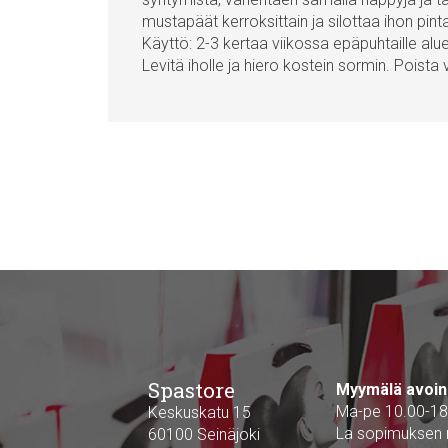
mustapäät kerroksittain ja silottaa ihon pint
Käyttö: 2-3 kertaa viikossa epäpuhtaille alueil
Levitä iholle ja hiero kostein sormin. Poista
Spastore
Myymälä avoin
Ma-pe 10.00-18
Keskuskatu 15
La sopimuksen
60100 Seinäjoki