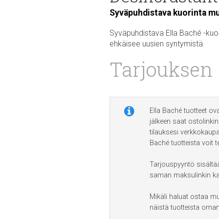
Syväpuhdistava kuorinta mu
Syväpuhdistava Ella Baché -kuor
ehkäisee uusien syntymistä.
Tarjouksen