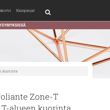
akortit
Kampanjat
KYSYMYKSISSÄ
n kuorinta
foliante Zone-T
 T-alueen kuorinta