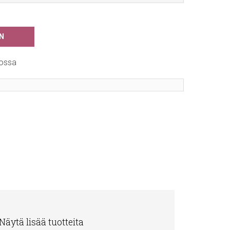
N
ossa
Näytä lisää tuotteita