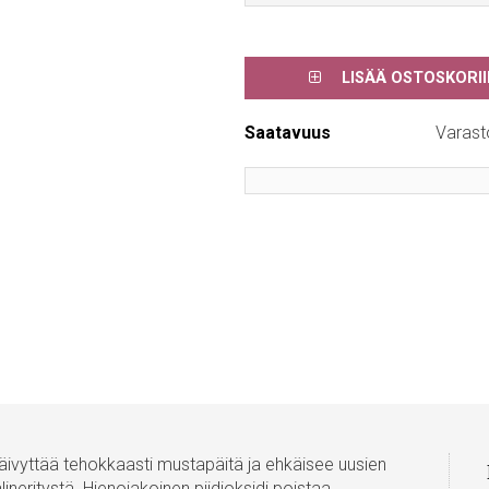
LISÄÄ OSTOSKORII
Saatavuus
Varast
äivyttää tehokkaasti mustapäitä ja ehkäisee uusien
ineritystä. Hienojakoinen piidioksidi poistaa