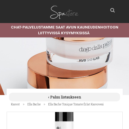
CHAT-PALVELUSTAMME SAAT AVUN KAUNEUDENHOITOON
LIITTYVISSÄ KYSYMYKSISSÄ
‹ Paluu listaukseen
»
»
Kasvot
Ella Bache
Ella Bache Tonique Tomate Éclat Kasvovesi