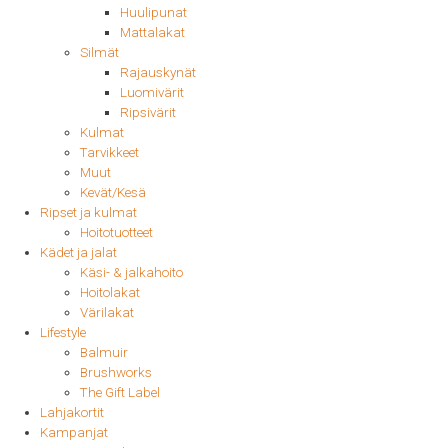
Huulipunat
Mattalakat
Silmät
Rajauskynät
Luomivärit
Ripsivärit
Kulmat
Tarvikkeet
Muut
Kevät/Kesä
Ripset ja kulmat
Hoitotuotteet
Kädet ja jalat
Käsi- & jalkahoito
Hoitolakat
Värilakat
Lifestyle
Balmuir
Brushworks
The Gift Label
Lahjakortit
Kampanjat