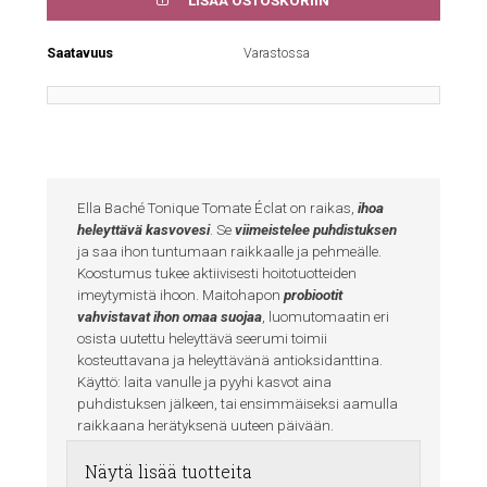
LISÄÄ OSTOSKORIIN
Saatavuus
Varastossa
Ella Baché Tonique Tomate Éclat on raikas,
ihoa
heleyttävä kasvovesi
. Se
viimeistelee puhdistuksen
ja saa ihon tuntumaan raikkaalle ja pehmeälle.
Koostumus tukee aktiivisesti hoitotuotteiden
imeytymistä ihoon. Maitohapon
probiootit
vahvistavat ihon omaa suojaa
, luomutomaatin eri
osista uutettu heleyttävä seerumi toimii
kosteuttavana ja heleyttävänä antioksidanttina.
Käyttö: laita vanulle ja pyyhi kasvot aina
puhdistuksen jälkeen, tai ensimmäiseksi aamulla
raikkaana herätyksenä uuteen päivään.
Näytä lisää tuotteita