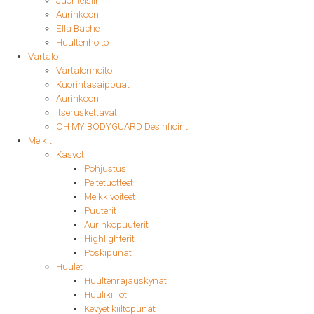
Juonteisiin
Aurinkoon
Ella Bache
Huultenhoito
Vartalo
Vartalonhoito
Kuorintasaippuat
Aurinkoon
Itseruskettavat
OH MY BODYGUARD Desinfiointi
Meikit
Kasvot
Pohjustus
Peitetuotteet
Meikkivoiteet
Puuterit
Aurinkopuuterit
Highlighterit
Poskipunat
Huulet
Huultenrajauskynät
Huulikiillot
Kevyet kiiltopunat