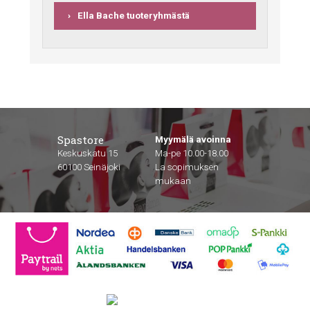
Ella Bache tuoteryhmästä
Spastore
Myymälä avoinna
Keskuskatu 15
Ma-pe 10.00-18.00
60100 Seinäjoki
La sopimuksen
mukaan