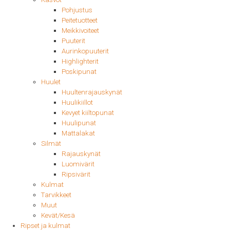
Pohjustus
Peitetuotteet
Meikkivoiteet
Puuterit
Aurinkopuuterit
Highlighterit
Poskipunat
Huulet
Huultenrajauskynät
Huulikiillot
Kevyet kiiltopunat
Huulipunat
Mattalakat
Silmät
Rajauskynät
Luomivärit
Ripsivärit
Kulmat
Tarvikkeet
Muut
Kevät/Kesä
Ripset ja kulmat