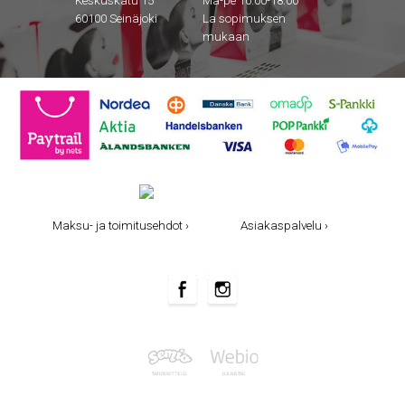
Keskuskatu 15
Ma-pe 10.00-18.00
60100 Seinäjoki
La sopimuksen
mukaan
Maksu- ja toimitusehdot ›
Asiakaspalvelu ›