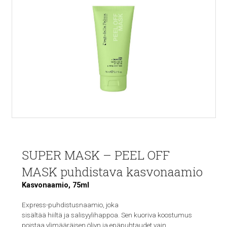
SUPER MASK – PEEL OFF
MASK puhdistava kasvonaamio
Kasvonaamio, 75ml
Express-puhdistusnaamio, joka
sisältää hiiltä ja salisyylihappoa. Sen kuoriva koostumus
poistaa ylimääräisen öljyn ja epäpuhtaudet vain