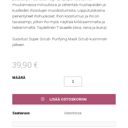
muutamassa minuutissa ja vähentää mustapäiden ja
kuolleiden ihosolujen muodostumista. Lopputuloksena
pienentyneet ihohuokoset. Ihon koostumus ja iho on
tasaisempi, jolloin iho myös näyttää kirkkaammalta ja
heleämmältä. Täydellinen T-alueelle (otsa, nenä ja leuka).
Suositus! Super Scrub- Purifying Mask Scrub kuorinnan
jälkeen.
39,90 €
MÄÄRÄ
LISÄÄ OSTOSKORIIN
Saatavuus
Varastossa