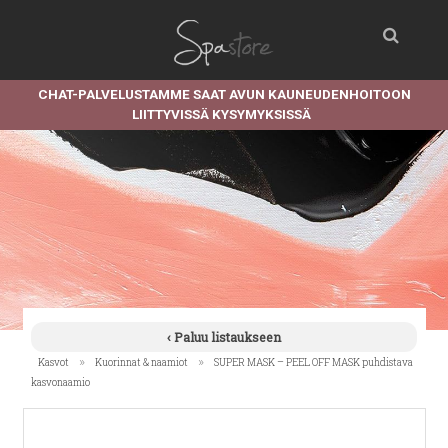
CHAT-PALVELUSTAMME SAAT AVUN KAUNEUDENHOITOON
LIITTYVISSÄ KYSYMYKSISSÄ
‹ Paluu listaukseen
»
»
Kasvot
Kuorinnat & naamiot
SUPER MASK – PEEL OFF MASK puhdistava
kasvonaamio