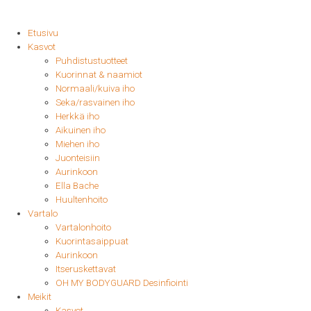
Etusivu
Kasvot
Puhdistustuotteet
Kuorinnat & naamiot
Normaali/kuiva iho
Seka/rasvainen iho
Herkkä iho
Aikuinen iho
Miehen iho
Juonteisiin
Aurinkoon
Ella Bache
Huultenhoito
Vartalo
Vartalonhoito
Kuorintasaippuat
Aurinkoon
Itseruskettavat
OH MY BODYGUARD Desinfiointi
Meikit
Kasvot