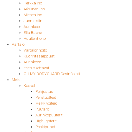
Herkkä iho
Aikuinen iho
Miehen iho
Juonteisiin
Aurinkoon
Ella Bache
Huultenhoito
Vartalo
Vartalonhoito
Kuorintasaippuat
Aurinkoon
Itseruskettavat
OH MY BODYGUARD Desinfiointi
Meikit
Kasvot
Pohjustus
Peitetuotteet
Meikkivoiteet
Puuterit
Aurinkopuuterit
Highlighterit
Poskipunat