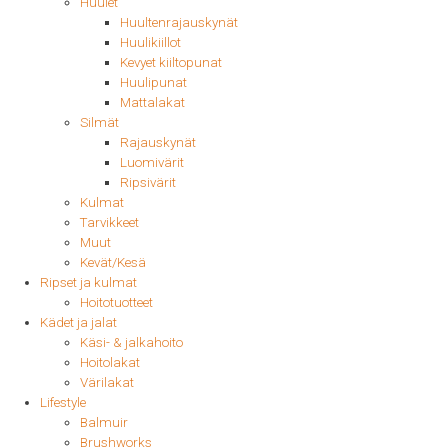
Huulet
Huultenrajauskynät
Huulikiillot
Kevyet kiiltopunat
Huulipunat
Mattalakat
Silmät
Rajauskynät
Luomivärit
Ripsivärit
Kulmat
Tarvikkeet
Muut
Kevät/Kesä
Ripset ja kulmat
Hoitotuotteet
Kädet ja jalat
Käsi- & jalkahoito
Hoitolakat
Värilakat
Lifestyle
Balmuir
Brushworks