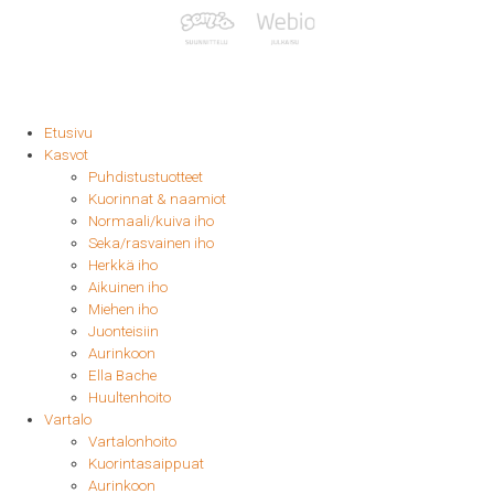
Etusivu
Kasvot
Puhdistustuotteet
Kuorinnat & naamiot
Normaali/kuiva iho
Seka/rasvainen iho
Herkkä iho
Aikuinen iho
Miehen iho
Juonteisiin
Aurinkoon
Ella Bache
Huultenhoito
Vartalo
Vartalonhoito
Kuorintasaippuat
Aurinkoon