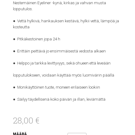
Nestemäinen Eyeliner -kynä, kirkas ja vahvan musta
lopputulos.
● Vettä hylkivä, hankauksen kestävä, hylkii vettä, lämpöä ja
kosteutta
● Pitkäkestoinen jopa 24 h
● Erittäin peittävä jo ensimmäisestä vedosta alkaen
● Helppo ja tarkka levittyvyys, sekä ohueen että leveään
lopputulokseen, voidaan käyttää myös luomivärin päällä
● Monikäyttöinen tuote, moneen erilaiseen lookiin
● Säilyy täydellisenä koko päivän ja illan, leviämättä
28,00 €
MÄÄRÄ