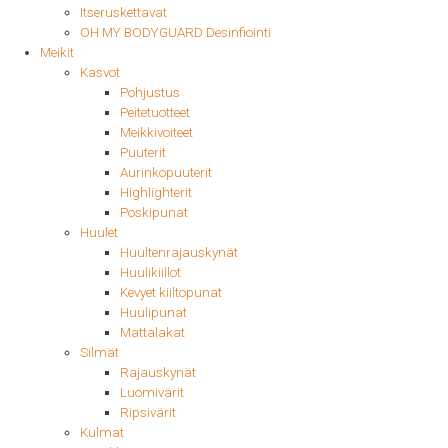
Itseruskettavat
OH MY BODYGUARD Desinfiointi
Meikit
Kasvot
Pohjustus
Peitetuotteet
Meikkivoiteet
Puuterit
Aurinkopuuterit
Highlighterit
Poskipunat
Huulet
Huultenrajauskynät
Huulikiillot
Kevyet kiiltopunat
Huulipunat
Mattalakat
Silmät
Rajauskynät
Luomivärit
Ripsivärit
Kulmat