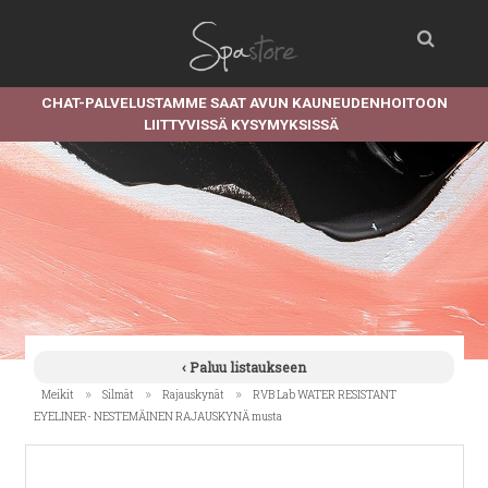
CHAT-PALVELUSTAMME SAAT AVUN KAUNEUDENHOITOON
LIITTYVISSÄ KYSYMYKSISSÄ
‹ Paluu listaukseen
»
»
»
Meikit
Silmät
Rajauskynät
RVB Lab WATER RESISTANT
EYELINER- NESTEMÄINEN RAJAUSKYNÄ musta