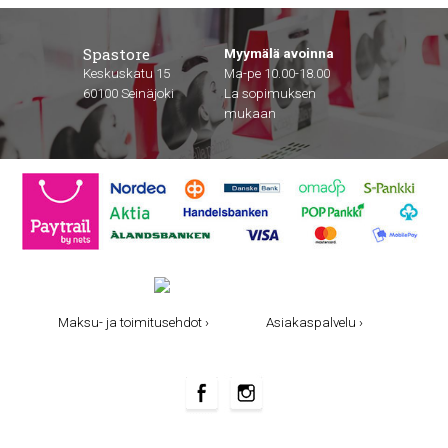
Spastore
Myymälä avoinna
Keskuskatu 15
Ma-pe 10.00-18.00
60100 Seinäjoki
La sopimuksen
mukaan
Maksu- ja toimitusehdot ›
Asiakaspalvelu ›