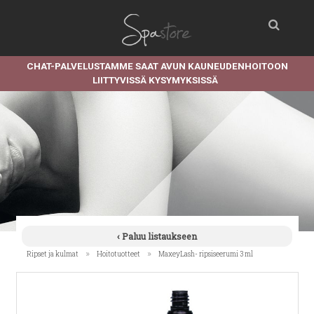
CHAT-PALVELUSTAMME SAAT AVUN KAUNEUDENHOITOON
LIITTYVISSÄ KYSYMYKSISSÄ
‹ Paluu listaukseen
»
»
Ripset ja kulmat
Hoitotuotteet
MaxeyLash- ripsiseerumi 3 ml