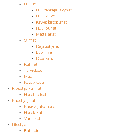
Huulet
Huultenrajauskynät
Huulikiillot
Kevyet kiiltopunat
Huulipunat
Mattalakat
Silmät
Rajauskynät
Luomivärit
Ripsivärit
Kulmat
Tarvikkeet
Muut
Kevät/Kesä
Ripset ja kulmat
Hoitotuotteet
Kädet ja jalat
Käsi- & jalkahoito
Hoitolakat
Värilakat
Lifestyle
Balmuir