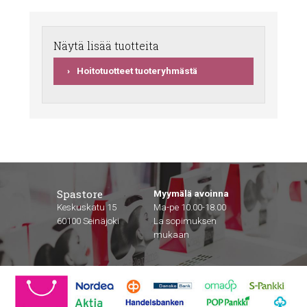
Näytä lisää tuotteita
Hoitotuotteet tuoteryhmästä
Spastore
Myymälä avoinna
Keskuskatu 15
Ma-pe 10.00-18.00
60100 Seinäjoki
La sopimuksen
mukaan