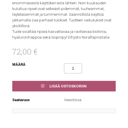
ensimmäisestä käyttökerrasta lähtien. Noin kuukauden
kuluttua ripset ovat selkeästi pidemmät, tuuheammat,
täyteläisemmät ja tummemmat. Säännöllistä käyttöä
jatkamalla saa parhaat tulokset. Tuotteen vaikutukset ovat
yksilöllisiä.
Tuote sisältää ripseä kasvattavaa ja ravitsevaa biotiinia,
hyaluronihappoa sekä Isopropyl Dihydro Noralfaprostalia.
72,00 €
MÄÄRÄ
LISÄÄ OSTOSKORIIN
Saatavuus
Varastossa