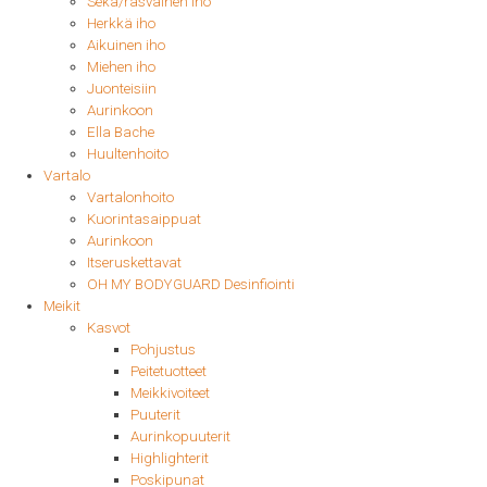
Seka/rasvainen iho
Herkkä iho
Aikuinen iho
Miehen iho
Juonteisiin
Aurinkoon
Ella Bache
Huultenhoito
Vartalo
Vartalonhoito
Kuorintasaippuat
Aurinkoon
Itseruskettavat
OH MY BODYGUARD Desinfiointi
Meikit
Kasvot
Pohjustus
Peitetuotteet
Meikkivoiteet
Puuterit
Aurinkopuuterit
Highlighterit
Poskipunat