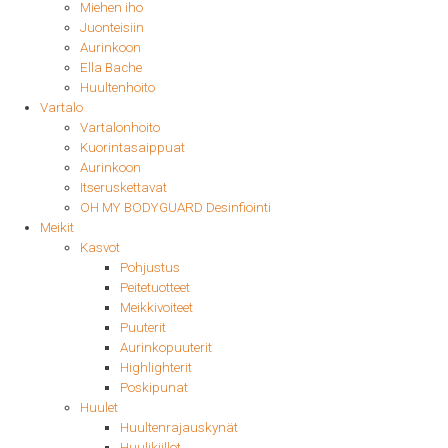
Miehen iho
Juonteisiin
Aurinkoon
Ella Bache
Huultenhoito
Vartalo
Vartalonhoito
Kuorintasaippuat
Aurinkoon
Itseruskettavat
OH MY BODYGUARD Desinfiointi
Meikit
Kasvot
Pohjustus
Peitetuotteet
Meikkivoiteet
Puuterit
Aurinkopuuterit
Highlighterit
Poskipunat
Huulet
Huultenrajauskynät
Huulikiillot