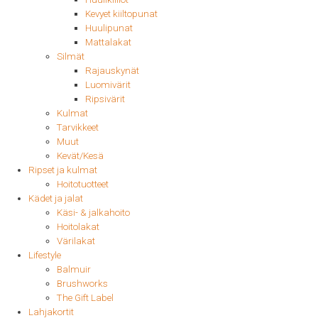
Kevyet kiiltopunat
Huulipunat
Mattalakat
Silmät
Rajauskynät
Luomivärit
Ripsivärit
Kulmat
Tarvikkeet
Muut
Kevät/Kesä
Ripset ja kulmat
Hoitotuotteet
Kädet ja jalat
Käsi- & jalkahoito
Hoitolakat
Värilakat
Lifestyle
Balmuir
Brushworks
The Gift Label
Lahjakortit