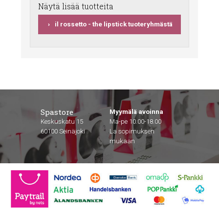
Näytä lisää tuotteita
il rossetto - the lipstick tuoteryhmästä
Spastore
Myymälä avoinna
Keskuskatu 15
Ma-pe 10.00-18.00
60100 Seinäjoki
La sopimuksen
mukaan