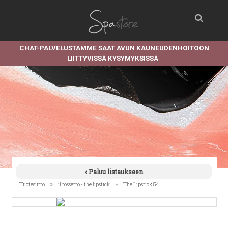
CHAT-PALVELUSTAMME SAAT AVUN KAUNEUDENHOITOON
LIITTYVISSÄ KYSYMYKSISSÄ
‹ Paluu listaukseen
»
»
Tuotesiirto
il rossetto - the lipstick
The Lipstick 54