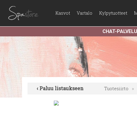
Kasvot
Vartalo
Kylpytuotteet
M
CHAT-PALVEL
‹ Paluu listaukseen
Tuotesiirto
»