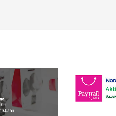
na
.00
 mukaan