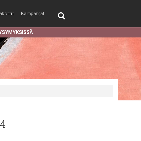
akortit
Kampanjat
KYSYMYKSISSÄ
54