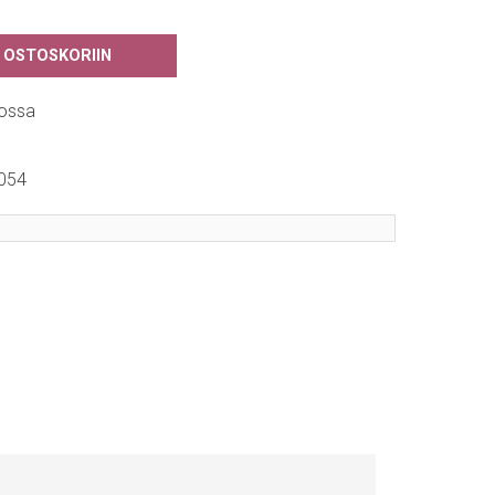
 OSTOSKORIIN
ossa
054