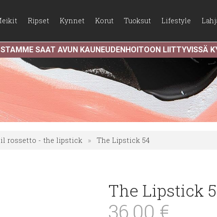
eikit
Ripset
Kynnet
Korut
Tuoksut
Lifestyle
Lahj
USTAMME SAAT AVUN KAUNEUDENHOITOON LIITTYVISSÄ 
il rossetto - the lipstick
»
The Lipstick 54
The Lipstick 
36,00 €