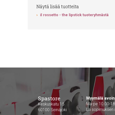
Näytä lisää tuotteita
il rossetto - the lipstick tuoteryhmästä
Spastore
Myymälä avoin
Ma-pe 10.00-18
Keskuskatu 15
La sopimuksen
60100 Seinäjoki