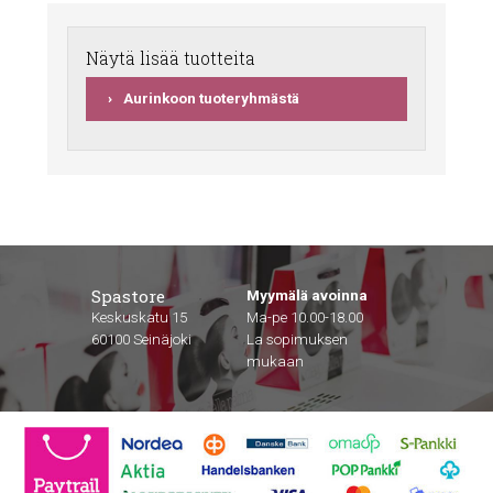
Näytä lisää tuotteita
Aurinkoon tuoteryhmästä
Spastore
Myymälä avoinna
Keskuskatu 15
Ma-pe 10.00-18.00
60100 Seinäjoki
La sopimuksen
mukaan