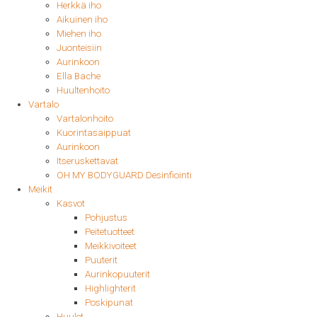
Herkkä iho
Aikuinen iho
Miehen iho
Juonteisiin
Aurinkoon
Ella Bache
Huultenhoito
Vartalo
Vartalonhoito
Kuorintasaippuat
Aurinkoon
Itseruskettavat
OH MY BODYGUARD Desinfiointi
Meikit
Kasvot
Pohjustus
Peitetuotteet
Meikkivoiteet
Puuterit
Aurinkopuuterit
Highlighterit
Poskipunat
Huulet