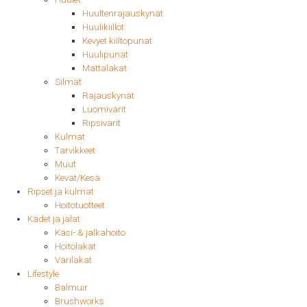
Huultenrajauskynät
Huulikiillot
Kevyet kiiltopunat
Huulipunat
Mattalakat
Silmät
Rajauskynät
Luomivärit
Ripsivärit
Kulmat
Tarvikkeet
Muut
Kevät/Kesä
Ripset ja kulmat
Hoitotuotteet
Kädet ja jalat
Käsi- & jalkahoito
Hoitolakat
Värilakat
Lifestyle
Balmuir
Brushworks