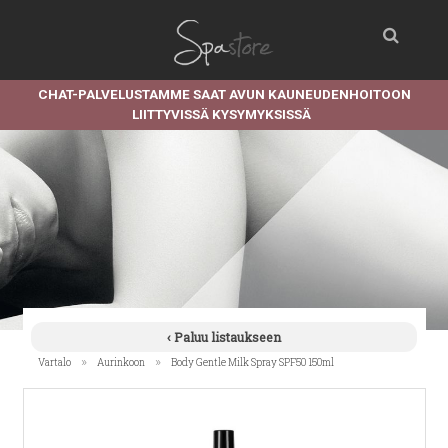
CHAT-PALVELUSTAMME SAAT AVUN KAUNEUDENHOITOON
LIITTYVISSÄ KYSYMYKSISSÄ
‹ Paluu listaukseen
»
»
Vartalo
Aurinkoon
Body Gentle Milk Spray SPF50 150ml