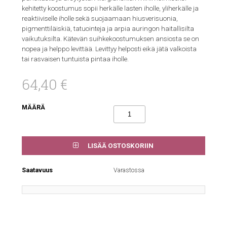
kehitetty koostumus sopii herkälle lasten iholle, yliherkälle ja
reaktiiviselle iholle sekä suojaamaan hiusverisuonia,
pigmenttiläiskiä, tatuointeja ja arpia auringon haitallisilta
vaikutuksilta. Kätevän suihkekoostumuksen ansiosta se on
nopea ja helppo levittää. Levittyy helposti eikä jätä valkoista
tai rasvaisen tuntuista pintaa iholle.
64,40 €
MÄÄRÄ
LISÄÄ OSTOSKORIIN
Saatavuus
Varastossa