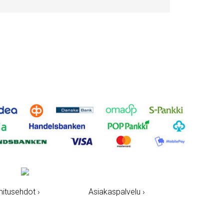
mitusehdot ›
Asiakaspalvelu ›