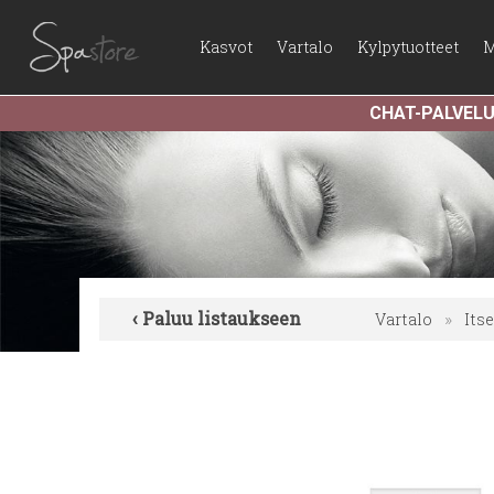
Kasvot
Vartalo
Kylpytuotteet
M
CHAT-PALVEL
‹ Paluu listaukseen
Vartalo
»
Its