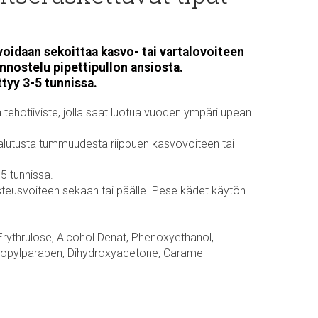
 voidaan sekoittaa kasvo- tai vartalovoiteen
nnostelu pipettipullon ansiosta.
tyy 3-5 tunnissa.
tehotiiviste, jolla saat luotua vuoden ympäri upean
 halutusta tummuudesta riippuen kasvovoiteen tai
-5 tunnissa.
steusvoiteen sekaan tai päälle. Pese kädet käytön
 Erythrulose, Alcohol Denat, Phenoxyethanol,
ropylparaben, Dihydroxyacetone, Caramel