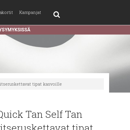
akortit
Kampanjat
KYSYMYKSISSÄ
tseruskettavat tipat kasvoille
uick Tan Self Tan
itseruskettavat tipat