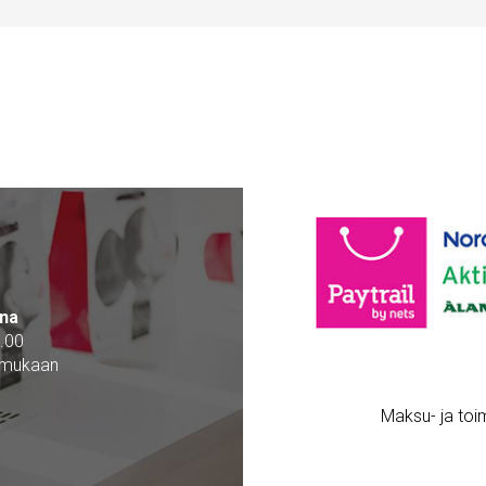
na
.00
 mukaan
Maksu- ja toi