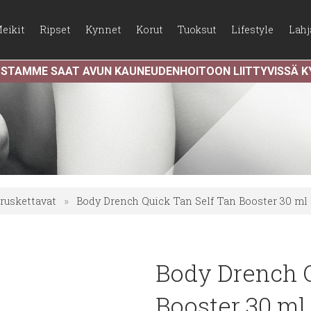
eikit
Ripset
Kynnet
Korut
Tuoksut
Lifestyle
Lahj
USTAMME SAAT AVUN KAUNEUDENHOITOON LIITTYVISSÄ 
eruskettavat
»
Body Drench Quick Tan Self Tan Booster 30 ml i
Body Drench Q
Booster 30 ml 