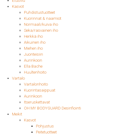
Etusivu
Kasvot
Puhdistustuotteet
Kuorinnat & naamiot
Normaali/kuiva iho
Seka/rasvainen iho
Herkkä iho
Aikuinen iho
Miehen iho
Juonteisiin
Aurinkoon
Ella Bache
Huultenhoito
Vartalo
Vartalonhoito
Kuorintasaippuat
Aurinkoon
Itseruskettavat
OH MY BODYGUARD Desinfiointi
Meikit
Kasvot
Pohjustus
Peitetuotteet