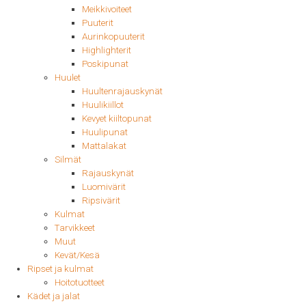
Meikkivoiteet
Puuterit
Aurinkopuuterit
Highlighterit
Poskipunat
Huulet
Huultenrajauskynät
Huulikiillot
Kevyet kiiltopunat
Huulipunat
Mattalakat
Silmät
Rajauskynät
Luomivärit
Ripsivärit
Kulmat
Tarvikkeet
Muut
Kevät/Kesä
Ripset ja kulmat
Hoitotuotteet
Kädet ja jalat