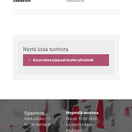
Saatavuus
Varastossa
Näytä lisää tuotteita
Kuorintasaippuat tuoteryhmästä
Spastore
Myymälä avoinna
Keskuskatu 15
Ma-pe 10.00-18.00
60100 Seinäjoki
La sopimuksen
mukaan