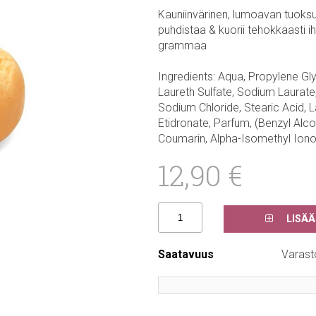
Kauniinvärinen, lumoavan tuoksu
puhdistaa & kuorii tehokkaasti i
grammaa
Ingredients: Aqua, Propylene Gl
Laureth Sulfate, Sodium Laurate,
Sodium Chloride, Stearic Acid, 
Etidronate, Parfum, (Benzyl Alco
Coumarin, Alpha-Isomethyl Iono
12,90 €
LISÄÄ
Saatavuus
Varast