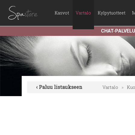
Kasvot
Vartalo
Kylpytuotteet
M
CHAT-PALVEL
‹ Paluu listaukseen
Vartalo
»
Kuo