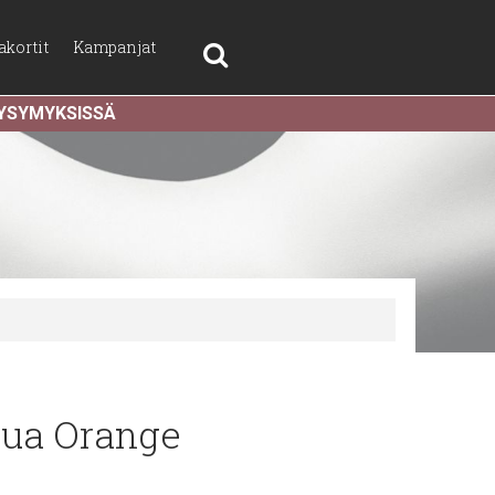
akortit
Kampanjat
KYSYMYKSISSÄ
pua Orange