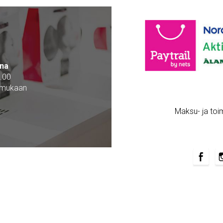
na
.00
 mukaan
Maksu- ja toi