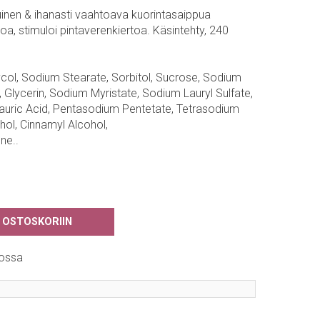
inen & ihanasti vaahtoava kuorintasaippua
hoa, stimuloi pintaverenkiertoa. Käsintehty, 240
ycol, Sodium Stearate, Sorbitol, Sucrose, Sodium
 Glycerin, Sodium Myristate, Sodium Lauryl Sulfate,
Lauric Acid, Pentasodium Pentetate, Tetrasodium
hol, Cinnamyl Alcohol,
ne..
 OSTOSKORIIN
ossa