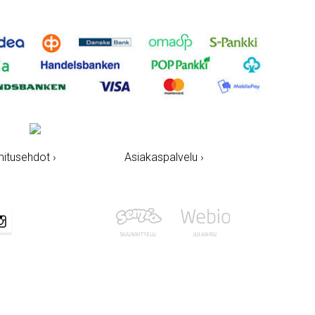
mitusehdot ›
Asiakaspalvelu ›