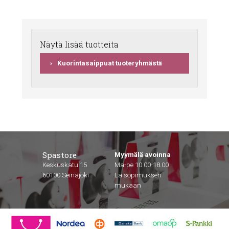
Näytä lisää tuotteita
Kuorintasaippuat tuoteryhmästä
Spastore
Myymälä avoinna
Keskuskatu 15
Ma-pe 10.00-18.00
60100 Seinäjoki
La sopimuksen
mukaan