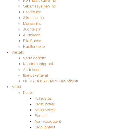
Normaali/kuiva iho
Seka/rasvainen iho
Herkkä iho
Aikuinen iho
Miehen iho
Juonteisiin
Aurinkoon
Ella Bache
Huultenhoito
Vartalo
Vartalonhoito
Kuorintasaippuat
Aurinkoon
Itseruskettavat
OH MY BODYGUARD Desinfiointi
Meikit
Kasvot
Pohjustus
Peitetuotteet
Meikkivoiteet
Puuterit
Aurinkopuuterit
Highlighterit