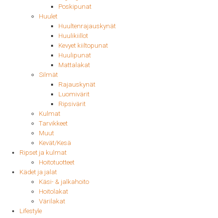
Poskipunat
Huulet
Huultenrajauskynät
Huulikiillot
Kevyet kiiltopunat
Huulipunat
Mattalakat
Silmät
Rajauskynät
Luomivärit
Ripsivärit
Kulmat
Tarvikkeet
Muut
Kevät/Kesä
Ripset ja kulmat
Hoitotuotteet
Kädet ja jalat
Käsi- & jalkahoito
Hoitolakat
Värilakat
Lifestyle