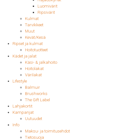
Luomivärit
Ripsivärit
Kulmat
Tarvikkeet
Muut
Kevät/Kesä
Ripset ja kulmat
Hoitotuotteet
Kädet ja jalat
Käsi- & jalkahoito
Hoitolakat
Värilakat
Lifestyle
Balmuir
Brushworks
The Gift Label
Lahjakortit
Kampanjat
Uutuudet
Info
Maksu- ja toimitusehdot
Tietosuoja