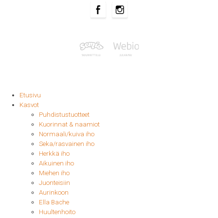
Etusivu
Kasvot
Puhdistustuotteet
Kuorinnat & naamiot
Normaali/kuiva iho
Seka/rasvainen iho
Herkkä iho
Aikuinen iho
Miehen iho
Juonteisiin
Aurinkoon
Ella Bache
Huultenhoito