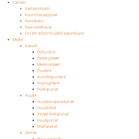
Vartalo
Vartalonhoito
Kuorintasaippuat
Aurinkoon
Itseruskettavat
OH MY BODYGUARD Desinfiointi
Meikit
Kasvot
Pohjustus
Peitetuotteet
Meikkivoiteet
Puuterit
Aurinkopuuterit
Highlighterit
Poskipunat
Huulet
Huultenrajauskynät
Huulikiillot
Kevyet kiiltopunat
Huulipunat
Mattalakat
Silmät
Rajauskynät