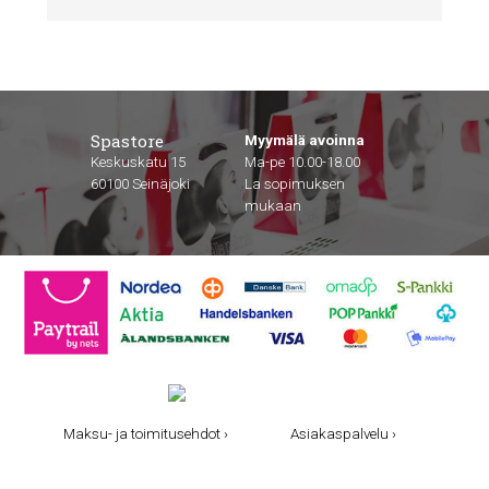
Spastore
Myymälä avoinna
Keskuskatu 15
Ma-pe 10.00-18.00
60100 Seinäjoki
La sopimuksen
mukaan
Maksu- ja toimitusehdot ›
Asiakaspalvelu ›