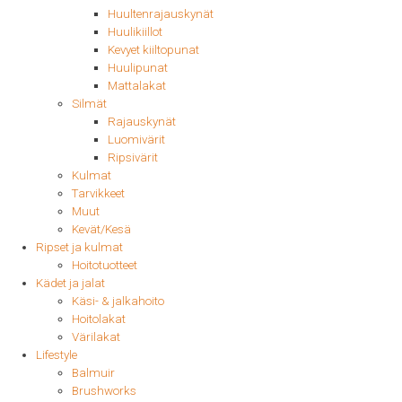
Huultenrajauskynät
Huulikiillot
Kevyet kiiltopunat
Huulipunat
Mattalakat
Silmät
Rajauskynät
Luomivärit
Ripsivärit
Kulmat
Tarvikkeet
Muut
Kevät/Kesä
Ripset ja kulmat
Hoitotuotteet
Kädet ja jalat
Käsi- & jalkahoito
Hoitolakat
Värilakat
Lifestyle
Balmuir
Brushworks