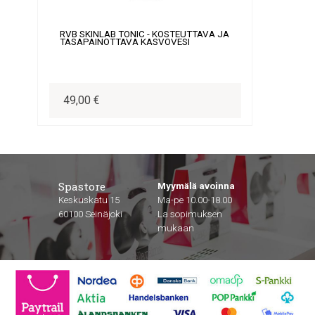
RVB SKINLAB TONIC - KOSTEUTTAVA JA
TASAPAINOTTAVA KASVOVESI
49,00 €
Spastore
Myymälä avoinna
Keskuskatu 15
Ma-pe 10.00-18.00
60100 Seinäjoki
La sopimuksen
mukaan