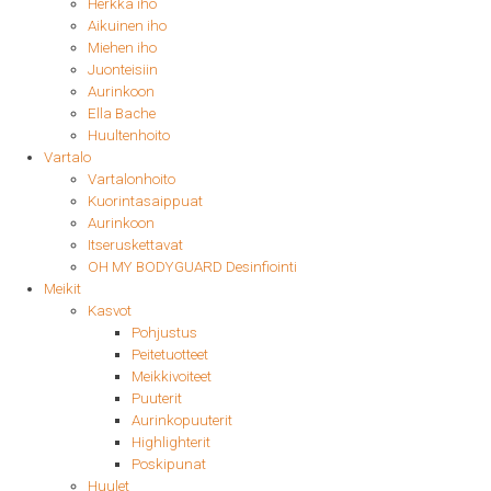
Herkkä iho
Aikuinen iho
Miehen iho
Juonteisiin
Aurinkoon
Ella Bache
Huultenhoito
Vartalo
Vartalonhoito
Kuorintasaippuat
Aurinkoon
Itseruskettavat
OH MY BODYGUARD Desinfiointi
Meikit
Kasvot
Pohjustus
Peitetuotteet
Meikkivoiteet
Puuterit
Aurinkopuuterit
Highlighterit
Poskipunat
Huulet