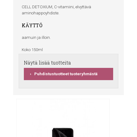
CELL DETOXIUM, C-vitamiini, elvyttävä
aminohappoyhdiste.
KÄYTTÖ
aamuin ja illoin.
Koko 150ml
Näytä lisää tuotteita
Puhdistustuotteet tuoteryhmästä