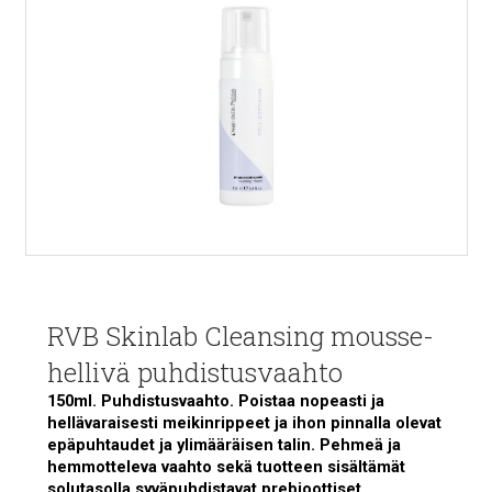
RVB Skinlab Cleansing mousse-
hellivä puhdistusvaahto
150ml. Puhdistusvaahto. Poistaa nopeasti ja
hellävaraisesti meikinrippeet ja ihon pinnalla olevat
epäpuhtaudet ja ylimääräisen talin. Pehmeä ja
hemmotteleva vaahto sekä tuotteen sisältämät
solutasolla syväpuhdistavat prebioottiset