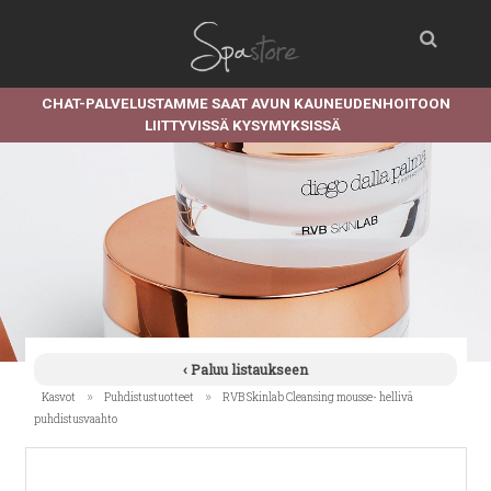
CHAT-PALVELUSTAMME SAAT AVUN KAUNEUDENHOITOON
LIITTYVISSÄ KYSYMYKSISSÄ
‹ Paluu listaukseen
»
»
Kasvot
Puhdistustuotteet
RVB Skinlab Cleansing mousse- hellivä
puhdistusvaahto