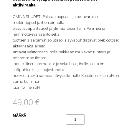
aktiiviraaka-
OMINAISUUDET: Poistaa nopeasti ja hellävaraisesti
meikinrippeet ja ihon pinnalla
olevat epäpuhtaudet ja ylimääräisen talin. Pehmeä ja
hemmotteleva vaahto sekä
tuotteen sisältämät solutasolla syväpuhdistavat prebioottiset
aktiiviraaka-aineet
antavat välittömästi iholle raikkaan mukavan tunteen ja
heleämmän ilmeen.
Ihanteellinen normaalille ja sekaiholle, iholle, jossa on
epäpuhteuksi ja laajentuneita
huokosia sekä sameansävyiselle iholle. Koostumuksen pH on
sama kuin ihon
luonnollinen pH.
49,00 €
MÄÄRÄ