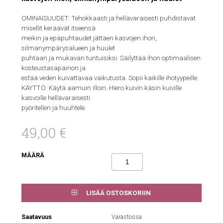
OMINAISUUDET: Tehokkaasti ja hellävaraisesti puhdistavat
misellit keräävät itseensä
meikin ja epäpuhtaudet jättäen kasvojen ihon,
silmänympärysalueen ja huulet
puhtaan ja mukavan tuntuisiksi. Säilyttää ihon optimaalisen
kosteustasapainon ja
estää veden kuivattavaa vaikutusta. Sopii kaikille ihotyypeille.
KÄYTTÖ: Käytä aamuin illoin. Hiero kuivin käsin kuiville
kasvoille hellävaraisesti
pyöritellen ja huuhtele.
49,00 €
MÄÄRÄ
LISÄÄ OSTOSKORIIN
Saatavuus
Varastossa