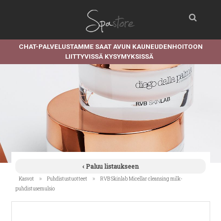
CHAT-PALVELUSTAMME SAAT AVUN KAUNEUDENHOITOON
LIITTYVISSÄ KYSYMYKSISSÄ
‹ Paluu listaukseen
»
»
Kasvot
Puhdistustuotteet
RVB Skinlab Micellar cleansing milk-
puhdistusemulsio