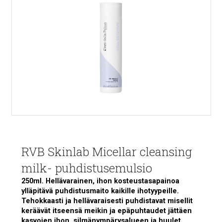
RVB Skinlab Micellar cleansing
milk- puhdistusemulsio
250ml. Hellävarainen, ihon kosteustasapainoa
ylläpitävä puhdistusmaito kaikille ihotyypeille.
Tehokkaasti ja hellävaraisesti puhdistavat misellit
keräävät itseensä meikin ja epäpuhtaudet jättäen
kasvojen ihon, silmänympärysalueen ja huulet