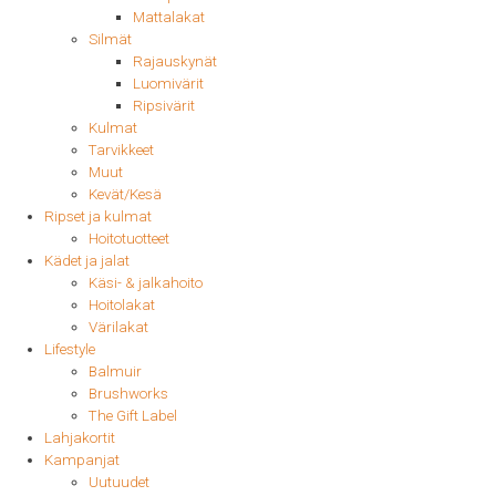
Mattalakat
Silmät
Rajauskynät
Luomivärit
Ripsivärit
Kulmat
Tarvikkeet
Muut
Kevät/Kesä
Ripset ja kulmat
Hoitotuotteet
Kädet ja jalat
Käsi- & jalkahoito
Hoitolakat
Värilakat
Lifestyle
Balmuir
Brushworks
The Gift Label
Lahjakortit
Kampanjat
Uutuudet