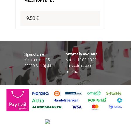
VELOITUKSETTA
9,50 €
Spastore
Myymälä avoinna
Keskuskatu 15
Ma-pe 10.00-18.00
60100 Seinäjoki
La sopimuksen
mukaan