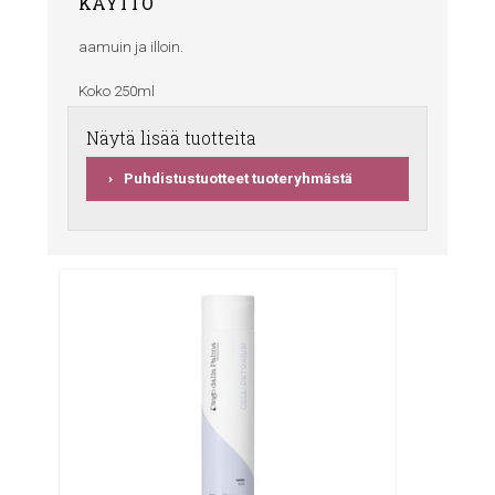
KÄYTTÖ
aamuin ja illoin.
Koko 250ml
Näytä lisää tuotteita
Puhdistustuotteet tuoteryhmästä