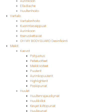
Aurinkoon
Ella Bache
Huultenhoito
Vartalo
Vartalonhoito
Kuorintasaippuat
Aurinkoon
Itseruskettavat
OH MY BODYGUARD Desinfiointi
Meikit
Kasvot
Pohjustus
Peitetuotteet
Meikkivoiteet
Puuterit
Aurinkopuuterit
Highlighterit
Poskipunat
Huulet
Huultenrajauskynät
Huulikiillot
Kevyet kiiltopunat
Huulipunat