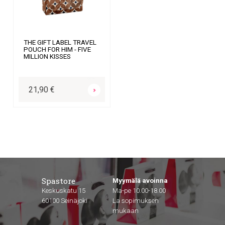
THE GIFT LABEL TRAVEL
POUCH FOR HIM - FIVE
MILLION KISSES
OSTA
21,90 €
Spastore
Myymälä avoinna
Keskuskatu 15
Ma-pe 10.00-18.00
60100 Seinäjoki
La sopimuksen
mukaan