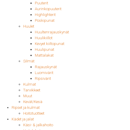
Puuterit
Aurinkopuuterit
Highlighterit
Poskipunat
Huulet
Huultenrajauskynät
Huulikiillot
Kevyet kiiltopunat
Huulipunat
Mattalakat
Silmät
Rajauskynät
Luomivärit
Ripsivärit
Kulmat
Tarvikkeet
Muut
Kevät/Kesä
Ripset ja kulmat
Hoitotuotteet
Kädet ja jalat
Käsi- & jalkahoito