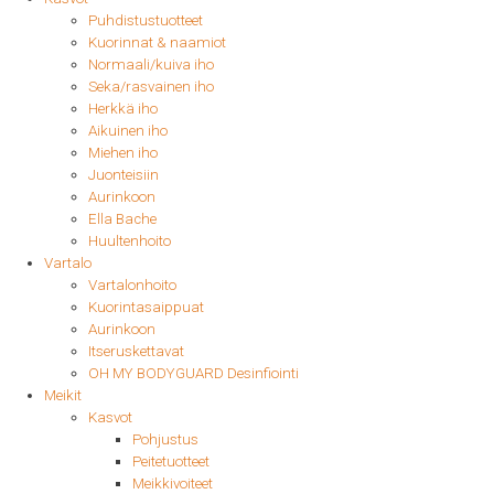
Puhdistustuotteet
Kuorinnat & naamiot
Normaali/kuiva iho
Seka/rasvainen iho
Herkkä iho
Aikuinen iho
Miehen iho
Juonteisiin
Aurinkoon
Ella Bache
Huultenhoito
Vartalo
Vartalonhoito
Kuorintasaippuat
Aurinkoon
Itseruskettavat
OH MY BODYGUARD Desinfiointi
Meikit
Kasvot
Pohjustus
Peitetuotteet
Meikkivoiteet